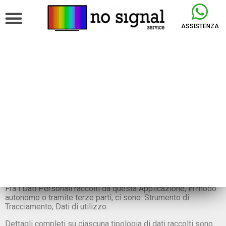
ASSISTENZA
Privacy & Cookie Policy
www.nosignalservice.it
Titolare del Trattamento dei Dati
NO SIGNAL SERVICE DI GIUSEPPE NOSCHESE
P.iva: 05678010652 – N.Rea: SA465342
Sede legale: Via Dei Greci 7, 84062 – Olevano sul
Tusciano(SA)
Indirizzo email del Titolare:
nosignalservice@fastwebnet.it
Tipologie di Dati raccolti
Fra i Dati Personali raccolti da questa Applicazione, in modo
autonomo o tramite terze parti, ci sono: Strumento di
Tracciamento; Dati di utilizzo.
Dettagli completi su ciascuna tipologia di dati raccolti sono