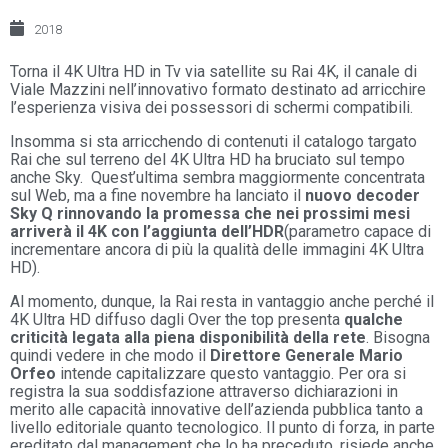
2018
Torna il 4K Ultra HD in Tv via satellite su Rai 4K, il canale di
Viale Mazzini nell’innovativo formato destinato ad arricchire
l’esperienza visiva dei possessori di schermi compatibili.
Insomma si sta arricchendo di contenuti il catalogo targato
Rai che sul terreno del 4K Ultra HD ha bruciato sul tempo
anche Sky. Quest’ultima sembra maggiormente concentrata
sul Web, ma a fine novembre ha lanciato il
nuovo decoder
Sky Q rinnovando la promessa che nei prossimi mesi
arriverà il 4K con l’aggiunta dell’HDR
(parametro capace di
incrementare ancora di più la qualità delle immagini 4K Ultra
HD).
Al momento, dunque, la Rai resta in vantaggio anche perché il
4K Ultra HD diffuso dagli Over the top presenta
qualche
criticità legata alla piena disponibilità della rete
. Bisogna
quindi vedere in che modo il
Direttore Generale Mario
Orfeo
intende capitalizzare questo vantaggio. Per ora si
registra la sua soddisfazione attraverso dichiarazioni in
merito alle capacità innovative dell’azienda pubblica tanto a
livello editoriale quanto tecnologico. Il punto di forza, in parte
ereditato dal management che lo ha preceduto, risiede anche