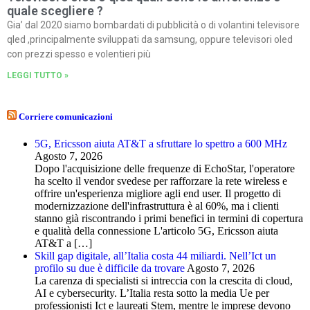
quale scegliere ?
Gia’ dal 2020 siamo bombardati di pubblicità o di volantini televisore
qled ,principalmente sviluppati da samsung, oppure televisori oled
con prezzi spesso e volentieri più
LEGGI TUTTO »
Corriere comunicazioni
5G, Ericsson aiuta AT&T a sfruttare lo spettro a 600 MHz
Agosto 7, 2026
Dopo l'acquisizione delle frequenze di EchoStar, l'operatore
ha scelto il vendor svedese per rafforzare la rete wireless e
offrire un'esperienza migliore agli end user. Il progetto di
modernizzazione dell'infrastruttura è al 60%, ma i clienti
stanno già riscontrando i primi benefici in termini di copertura
e qualità della connessione L'articolo 5G, Ericsson aiuta
AT&T a […]
Skill gap digitale, all’Italia costa 44 miliardi. Nell’Ict un
profilo su due è difficile da trovare
Agosto 7, 2026
La carenza di specialisti si intreccia con la crescita di cloud,
AI e cybersecurity. L’Italia resta sotto la media Ue per
professionisti Ict e laureati Stem, mentre le imprese devono