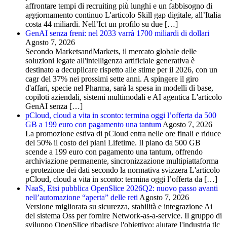
affrontare tempi di recruiting più lunghi e un fabbisogno di
aggiornamento continuo L'articolo Skill gap digitale, all’Italia
costa 44 miliardi. Nell’Ict un profilo su due […]
GenAI senza freni: nel 2033 varrà 1700 miliardi di dollari
Agosto 7, 2026
Secondo MarketsandMarkets, il mercato globale delle
soluzioni legate all'intelligenza artificiale generativa è
destinato a decuplicare rispetto alle stime per il 2026, con un
cagr del 37% nei prossimi sette anni. A spingere il giro
d'affari, specie nel Pharma, sarà la spesa in modelli di base,
copiloti aziendali, sistemi multimodali e AI agentica L'articolo
GenAI senza […]
pCloud, cloud a vita in sconto: termina oggi l’offerta da 500
GB a 199 euro con pagamento una tantum
Agosto 7, 2026
La promozione estiva di pCloud entra nelle ore finali e riduce
del 50% il costo dei piani Lifetime. Il piano da 500 GB
scende a 199 euro con pagamento una tantum, offrendo
archiviazione permanente, sincronizzazione multipiattaforma
e protezione dei dati secondo la normativa svizzera L'articolo
pCloud, cloud a vita in sconto: termina oggi l’offerta da […]
NaaS, Etsi pubblica OpenSlice 2026Q2: nuovo passo avanti
nell’automazione “aperta” delle reti
Agosto 7, 2026
Versione migliorata su sicurezza, stabilità e integrazione Ai
del sistema Oss per fornire Network-as-a-service. Il gruppo di
sviluppo OpenSlice ribadisce l'obiettivo: aiutare l'industria tlc