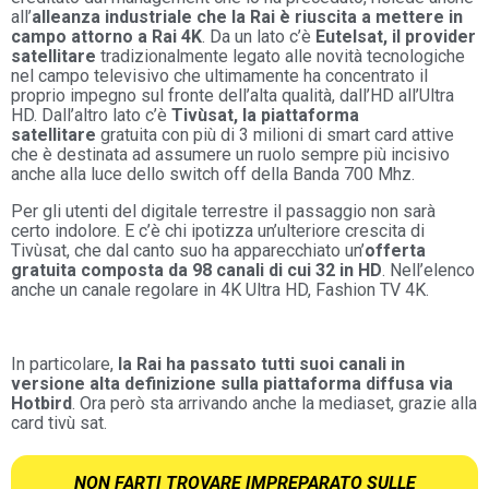
all’
alleanza industriale che la Rai è riuscita a mettere in
campo attorno a Rai 4K
. Da un lato c’è
Eutelsat, il provider
satellitare
tradizionalmente legato alle novità tecnologiche
nel campo televisivo che ultimamente ha concentrato il
proprio impegno sul fronte dell’alta qualità, dall’HD all’Ultra
HD. Dall’altro lato c’è
Tivùsat, la piattaforma
satellitare
gratuita con più di 3 milioni di smart card attive
che è destinata ad assumere un ruolo sempre più incisivo
anche alla luce dello switch off della Banda 700 Mhz.
Per gli utenti del digitale terrestre il passaggio non sarà
certo indolore. E c’è chi ipotizza un’ulteriore crescita di
Tivùsat, che dal canto suo ha apparecchiato un’
offerta
gratuita composta da 98 canali di cui 32 in HD
. Nell’elenco
anche un canale regolare in 4K Ultra HD, Fashion TV 4K.
In particolare,
la Rai ha passato tutti suoi canali in
versione alta definizione sulla piattaforma diffusa via
Hotbird
. Ora però sta arrivando anche la mediaset, grazie alla
card tivù sat.
NON FARTI TROVARE IMPREPARATO SULLE